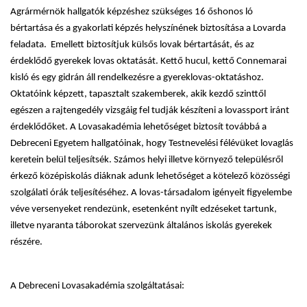
Agrármérnök hallgatók képzéshez szükséges 16 őshonos ló
bértartása és a gyakorlati képzés helyszínének biztosítása a Lovarda
feladata. Emellett biztosítjuk külsős lovak bértartását, és az
érdeklődő gyerekek lovas oktatását. Kettő hucul, kettő Connemarai
kisló és egy gidrán áll rendelkezésre a gyereklovas-oktatáshoz.
Oktatóink képzett, tapasztalt szakemberek, akik kezdő szinttől
egészen a rajtengedély vizsgáig fel tudják készíteni a lovassport iránt
érdeklődőket. A Lovasakadémia lehetőséget biztosít továbbá a
Debreceni Egyetem hallgatóinak, hogy Testnevelési félévüket lovaglás
keretein belül teljesítsék. Számos helyi illetve környező településről
érkező középiskolás diáknak adunk lehetőséget a kötelező közösségi
szolgálati órák teljesítéséhez. A lovas-társadalom igényeit figyelembe
véve versenyeket rendezünk, esetenként nyílt edzéseket tartunk,
illetve nyaranta táborokat szervezünk általános iskolás gyerekek
részére.
A Debreceni Lovasakadémia szolgáltatásai: