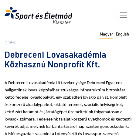
Ugrás
a
tartalomra
Fő
Magyar
English
navigáció
Morzsa
Címlap
Debreceni Lovasakadémia
Közhasznú Nonprofit Kft.
A Debreceni Lovasakadémia fő tevékenysége Debreceni Egyetem
hallgatóinak lovas-képzéséhez szükséges infrastruktúra biztosítása.
Kettő fedeles lovaglópályát, egy szabadtéri lovagló pályát, komplett
és korszerű akadályparkot, oktató teremet, szociális helyiségeket,
kettő zárt karámot és jártatógépet üzemeltetünk folyamatosan a
lovasok számára. Fedeleseink talaját korszerű üveghomok és geotextil
keverék adja, melynek karbantartásáról napi szinten gondoskodunk.
A Ménesgazda – valamint a Lótenyésztő és Lovassportszervező