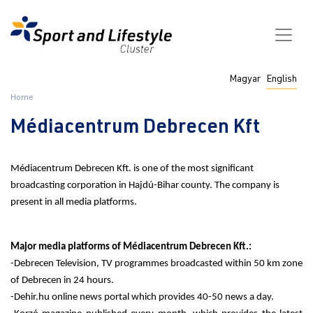
Skip
to
main
content
Fő
Magyar
English
navigáció
Breadcrumb
Home
Médiacentrum Debrecen Kft
Médiacentrum Debrecen Kft. is one of the most significant
broadcasting corporation in Hajdú-Bihar county. The company is
present in all media platforms.
Major media platforms of Médiacentrum Debrecen Kft.:
-Debrecen Television, TV programmes broadcasted within 50 km zone
of Debrecen in 24 hours.
-Dehir.hu online news portal which provides 40-50 news a day.